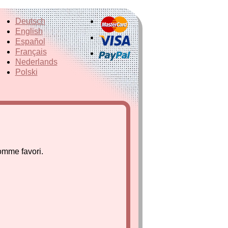
Deutsch
English
Español
Français
Nederlands
Polski
omme favori.