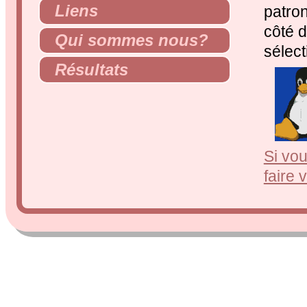
Liens
patron
côté d
Qui sommes nous?
sélect
Résultats
Si vou
faire 