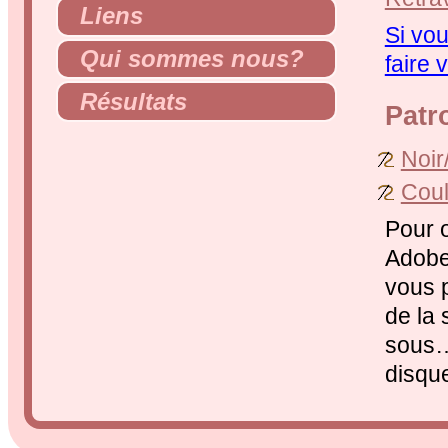
Liens
Si vou
Qui sommes nous?
faire 
Résultats
Patr
Noir
Coul
Pour o
Adobe
vous p
de la 
sous…’
disque